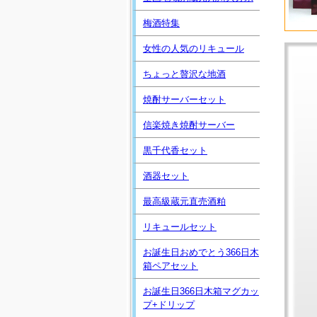
梅酒特集
女性の人気のリキュール
ちょっと贅沢な地酒
焼酎サーバーセット
信楽焼き焼酎サーバー
黒千代香セット
酒器セット
最高級蔵元直売酒粕
リキュールセット
お誕生日おめでとう366日木
箱ペアセット
お誕生日366日木箱マグカッ
プ+ドリップ