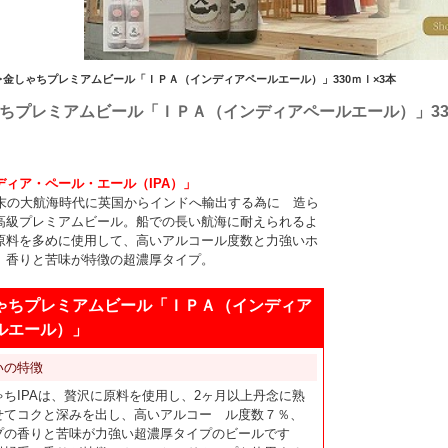
金しゃちプレミアムビール「ＩＰＡ（インディアペールエール）」330ｍｌ×3本
ちプレミアムビール「ＩＰＡ（インディアペールエール）」33
ディア・ペール・エール（IPA）」
紀末の大航海時代に英国からインドへ輸出する為に 造ら
高級プレミアムビール。船での長い航海に耐えられるよ
原料を多めに使用して、高いアルコール度数と力強いホ
 香りと苦味が特徴の超濃厚タイプ。
ゃちプレミアムビール「ＩＰＡ（インディア
ルエール）」
いの特徴
ゃちIPAは、贅沢に原料を使用し、2ヶ月以上丹念に熟
せてコクと深みを出し、高いアルコー ル度数７％、
プの香りと苦味が力強い超濃厚タイプのビールです