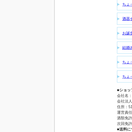
ちょ
酒器
お誕
結婚
ちょ
ちょ
■ショッ
会社名
会社法人等
住所：51
運営責
酒類免許
次回免許
■送料に