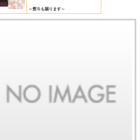
～熨斗も賜ります～