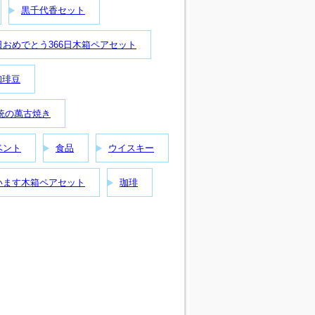
黒千代香セット
日おめでとう366日木箱ペアセット
珈琲豆
統の萬古焼き
ベント
食品
ウイスキー
います木箱ペアセット
珈琲