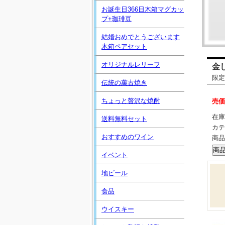
お誕生日366日木箱マグカッ
プ+珈琲豆
結婚おめでとうございます
木箱ペアセット
オリジナルレリーフ
金
限定
伝統の萬古焼き
ちょっと贅沢な焼酎
売価
在庫
送料無料セット
カテ
おすすめのワイン
商品
イベント
地ビール
食品
ウイスキー