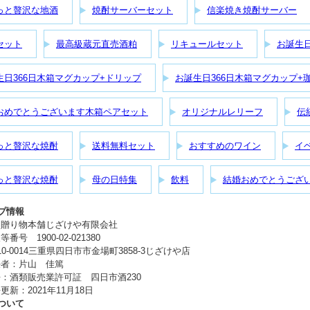
っと贅沢な地酒
焼酎サーバーセット
信楽焼き焼酎サーバー
セット
最高級蔵元直売酒粕
リキュールセット
お誕生
生日366日木箱マグカップ+ドリップ
お誕生日366日木箱マグカップ+
おめでとうございます木箱ペアセット
オリジナルレリーフ
伝
っと贅沢な焼酎
送料無料セット
おすすめのワイン
イ
っと贅沢な焼酎
母の日特集
飲料
結婚おめでとうござ
プ情報
：贈り物本舗じざけや有限会社
番号 1900-02-021380
0-0014三重県四日市市金場町3858-3じざけや店
任者：片山 佳篤
：酒類販売業許可証 四日市酒230
更新：2021年11月18日
ついて