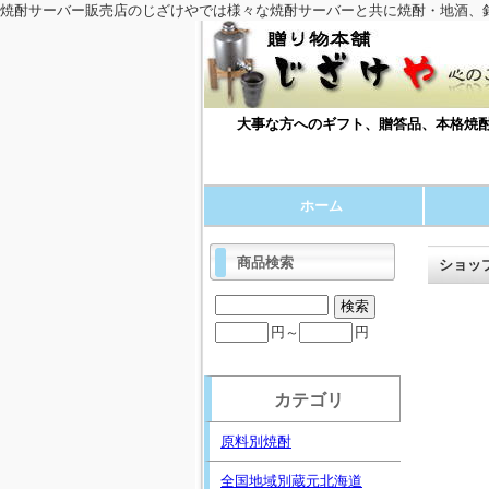
焼酎サーバー販売店のじざけやでは様々な焼酎サーバーと共に焼酎・地酒、
大事な方へのギフト、贈答品、本格焼酎
ホーム
商品検索
ショッ
円～
円
カテゴリ
原料別焼酎
全国地域別蔵元北海道