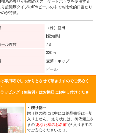
柑橘系の香りが特徴のカス ケードホップを使用する
より超濃厚タイプのIPAビールの中でも比較的口当たり
いのが特徴。
者
（株）盛田
[愛知県]
コール度数
7％
330ｍｌ
料
麦芽・ホップ
ビール
包は専用箱でしっかりとさせて頂きますのでご安心く
い
料ラッピング（包装例）はお気軽にお申し付けくださ
～贈り物～
贈り物の際には中には納品書等は一切
入りません。
送り状には、御依頼主さ
まの
”あなた様のお名前”
が
入りますの
でご安心くださいませ。