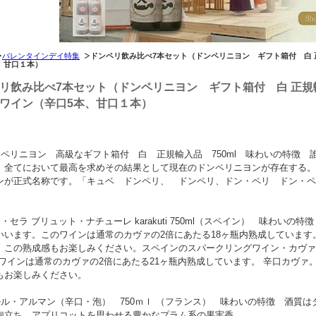
バレンタインデイ特集
ドンペリ飲み比べ7本セット（ドンペリニヨン ギフト箱付 白 正
、甘口１本）
リ飲み比べ7本セット（ドンペリニヨン ギフト箱付 白 正規輸
ワイン（辛口5本、甘口１本）
 ペリニヨン 高級なギフト箱付 白 正規輸入品 750ml 味わいの特徴
。全てにおいて最高を求めその結果として現在のドンペリニヨンが存在する。
ンが正式名称です。「キュベ ドンペリ、 ドンペリ、ドン・ペリ ドン・ペ
・セラ ブリュット・ナチューレ karakuti 750ml（スペイン） 味わい
いいます。このワインは通常のカヴァの2倍にあたる18ヶ瓶内熟成していま
。この熟成感もお楽しみください。スペインのスパークリングワイン・カヴァ
のワインは通常のカヴァの2倍にあたる21ヶ瓶内熟成しています。 辛口カヴ
もお楽しみください。
ルル・アルマン（辛口・泡） 750ｍｌ （フランス） 味わいの特徴 酒質
泡立ち、アプリコットを思わせる豊かなプラム系の果実香。