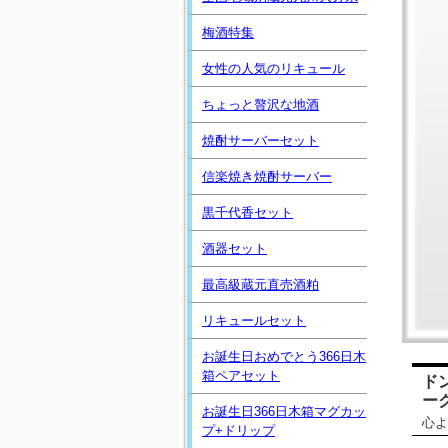
梅酒特集
女性の人気のリキュール
ちょっと贅沢な地酒
焼酎サーバーセット
信楽焼き焼酎サーバー
黒千代香セット
酒器セット
最高級蔵元直売酒粕
リキュールセット
お誕生日おめでとう366日木
箱ペアセット
ド
ー
お誕生日366日木箱マグカッ
心よ
プ+ドリップ