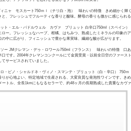
ヴィニャ モスカート750ｍｌ（チリ白・泡） 味わいの特徴 きめ細かく輝
さと、フレッシュでフルーティな香りと酸味。酵母の香りも微かに感じられる
タット・エル・パドルウェル カヴァ ブリュット 白辛口750ml（スペイン
エロー。フレッシュなハーブ、柑橘、はちみつ、熟成したミネラルの印象のア
口の中に広がり、フィニッシュで豊かな果実味、繊細な酸が広がります。
ムソー JMクレマン・デゥ・ロワール750ml（フランス） 味わいの特徴 
辛口です。2004年クレマンコンクールにて金賞受賞・以前全日空のファース
してサービスされていました。
テロ・ピノ・シャルドネ・ヴィノ・スマンテ・ブリュット（白・辛口） 750
香りが心地よい、特定地域で生産される、大変良質な発泡性ワインです。きめ
0メートル、全長1kmにもなるセラーで、約48ヶ月の長期熟成した貴重なカヴ