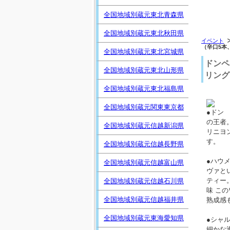
全国地域別蔵元東北青森県
全国地域別蔵元東北秋田県
イベント
（辛口5本
全国地域別蔵元東北宮城県
ドンペ
全国地域別蔵元東北山形県
リング
全国地域別蔵元東北福島県
全国地域別蔵元関東東京都
●ドン
の王者
全国地域別蔵元信越新潟県
リニヨ
す。
全国地域別蔵元信越長野県
●ハウメ
全国地域別蔵元信越富山県
ヴァと
ティー
全国地域別蔵元信越石川県
味 こ
全国地域別蔵元信越福井県
熟成感
全国地域別蔵元東海愛知県
●シャ
細かな