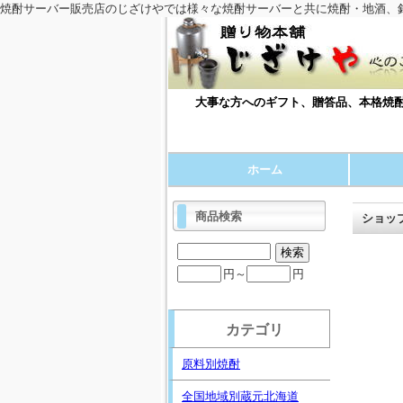
焼酎サーバー販売店のじざけやでは様々な焼酎サーバーと共に焼酎・地酒、
大事な方へのギフト、贈答品、本格焼酎
ホーム
商品検索
ショッ
円～
円
カテゴリ
原料別焼酎
全国地域別蔵元北海道