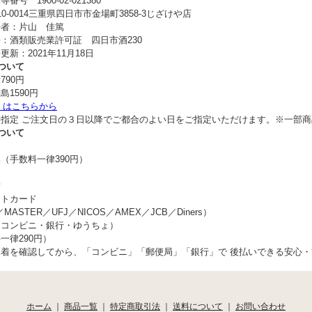
番号 1900-02-021380
0-0014三重県四日市市金場町3858-3じざけや店
任者：片山 佳篤
：酒類販売業許可証 四日市酒230
更新：2021年11月18日
ついて
790円
島1590円
くはこちらから
時指定 ご注文日の３日以降でご都合のよい日をご指定いただけます。※一部商
ついて
（手数料一律390円）
込
替
ットカード
／MASTER／UFJ／NICOS／AMEX／JCB／Diners）
（コンビニ・銀行・ゆうちょ）
一律290円）
到着を確認してから、「コンビニ」「郵便局」「銀行」で 後払いできる安心
ホーム
｜
商品一覧
｜
特定商取引法
｜
送料について
｜
お問い合わせ