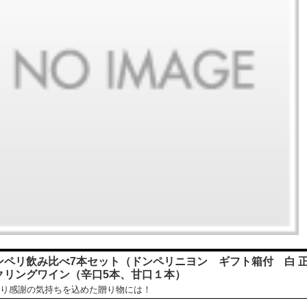
ンペリ飲み比べ7本セット（ドンペリニヨン ギフト箱付 白 正規
クリングワイン（辛口5本、甘口１本）
り感謝の気持ちを込めた贈り物には！