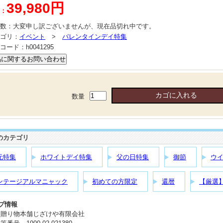
39,980円
：
数：
大変申し訳ございませんが、現在品切れ中です。
ゴリ：
イベント
>
バレンタインデイ特集
コード：
h0041295
数量
のカテゴリ
元特集
ホワイトデイ特集
父の日特集
御節
ウ
ンテージアルマニャック
初めての方限定
還暦
【厳選
プ情報
：贈り物本舗じざけや有限会社