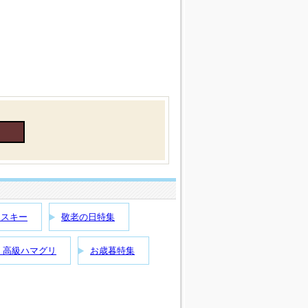
イスキー
敬老の日特集
】高級ハマグリ
お歳暮特集