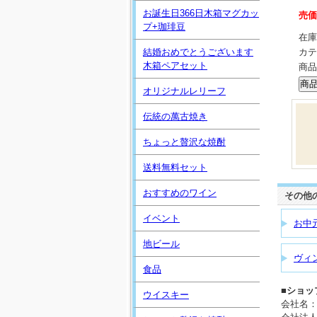
お誕生日366日木箱マグカッ
売価
プ+珈琲豆
在庫
結婚おめでとうございます
カテ
木箱ペアセット
商品
オリジナルレリーフ
伝統の萬古焼き
ちょっと贅沢な焼酎
送料無料セット
おすすめのワイン
その他
イベント
お中
地ビール
ヴィ
食品
■ショッ
ウイスキー
会社名