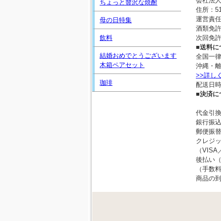
会社法人等
ちょっと贅沢な焼酎
住所：51
運営責
母の日特集
酒類免許
飲料
次回免許
■送料に
結婚おめでとうございます
全国一律
木箱ペアセット
沖縄・離
>>詳し
珈琲
配送日
■決済に
代金引換
銀行振
郵便振
クレジ
（VISA
後払い
（手数料
商品の