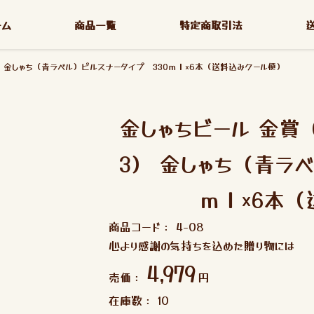
ーム
商品一覧
特定商取引法
） 金しゃち（青ラベル）ピルスナータイプ 330ｍｌ×6本（送料込みクール便）
金しゃちビール 金賞
3） 金しゃち（青ラ
ｍｌ×6本
商品コード：
4-08
心より感謝の気持ちを込めた贈り物には
4,979
売価：
円
在庫数：
10