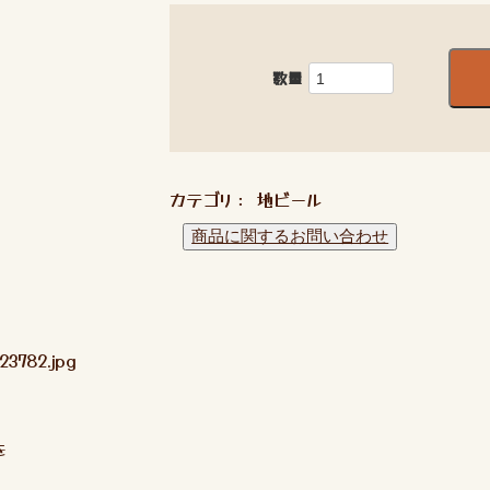
数量
カテゴリ：
地ビール
23782.jpg
を