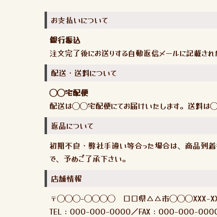
お支払いについて
銀行振込
注文完了後にお送りする自動返信メールに記載され
配送・送料について
◯◯宅配便
配送は◯◯宅配便にてお届けいたします。送料は◯
返品について
初期不良・弊社手違い等合った場合は、商品到着
で、予めご了承下さい。
店舗情報
〒◯◯◯-◯◯◯◯ □□県△△市◯◯◯XXX-X
TEL：000-000-0000／FAX：000-000-000