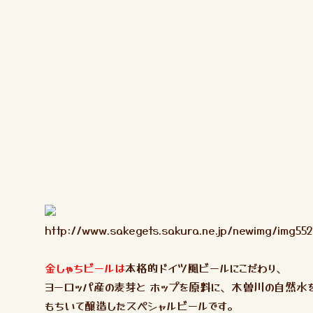
http://www.sakegets.sakura.ne.jp/newimg/img552
金しゃちビールは
本格的ドイツ風ビールにこだわり、
ヨーロッパ産の麦芽と ホップを原料に、木曽川の自然水
もちいて醸造したスペシャルビールです。