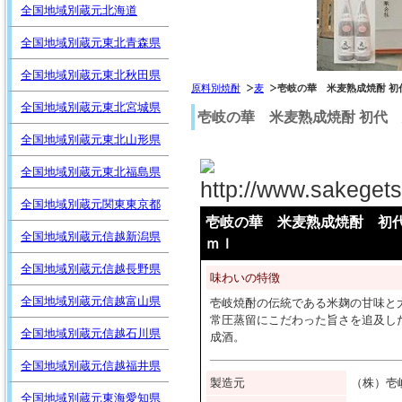
全国地域別蔵元北海道
全国地域別蔵元東北青森県
全国地域別蔵元東北秋田県
原料別焼酎
麦
壱岐の華 米麦熟成焼酎 初代
全国地域別蔵元東北宮城県
壱岐の華 米麦熟成焼酎 初代 嘉
全国地域別蔵元東北山形県
全国地域別蔵元東北福島県
http://www.sakeget
全国地域別蔵元関東東京都
壱岐の華 米麦熟成焼酎 初代 
全国地域別蔵元信越新潟県
ｍｌ
全国地域別蔵元信越長野県
味わいの特徴
全国地域別蔵元信越富山県
壱岐焼酎の伝統である米麹の甘味と
常圧蒸留にこだわった旨さを追及し
全国地域別蔵元信越石川県
成酒。
全国地域別蔵元信越福井県
製造元
（株）
全国地域別蔵元東海愛知県