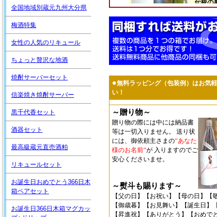
全国地域別蔵元九州大分県
梅酒特集
女性の人気のリキュール
ちょっと贅沢な地酒
焼酎サーバーセット
信楽焼き焼酎サーバー
黒千代香セット
酒器セット
最高級蔵元直売酒粕
リキュールセット
お誕生日おめでとう366日木
箱ペアセット
お誕生日366日木箱マグカッ