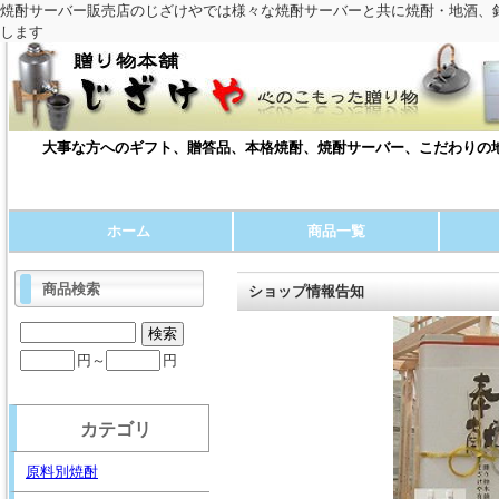
焼酎サーバー販売店のじざけやでは様々な焼酎サーバーと共に焼酎・地酒、
します
大事な方へのギフト、贈答品、本格焼酎、焼酎サーバー、こだわりの地
ホーム
商品一覧
商品検索
ショップ情報告知
円～
円
カテゴリ
原料別焼酎