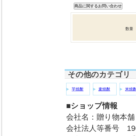
数量
その他のカテゴリ
芋焼酎
麦焼酎
米焼
■ショップ情報
会社名：贈り物本舗
会社法人等番号 1900-