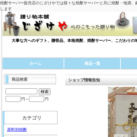
焼酎サーバー販売店のじざけやでは様々な焼酎サーバーと共に焼酎・地酒、
します
大事な方へのギフト、贈答品、本格焼酎、焼酎サーバー、こだわりの地
ホーム
商品一覧
商品検索
ショップ情報告知
円～
円
カテゴリ
原料別焼酎