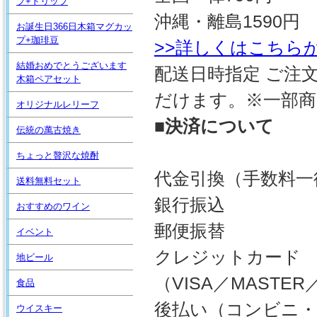
プ+ドリップ
沖縄・離島1590円
お誕生日366日木箱マグカッ
プ+珈琲豆
>>詳しくはこちら
結婚おめでとうございます
配送日時指定 ご注
木箱ペアセット
だけます。※一部商
オリジナルレリーフ
■決済について
伝統の萬古焼き
ちょっと贅沢な焼酎
代金引換（手数料一律
送料無料セット
銀行振込
おすすめのワイン
郵便振替
イベント
クレジットカード
地ビール
（VISA／MASTER／
食品
後払い（コンビニ・
ウイスキー