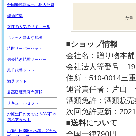
全国地域別蔵元九州大分県
梅酒特集
数量
女性の人気のリキュール
ちょっと贅沢な地酒
■ショップ情報
焼酎サーバーセット
会社名：贈り物本舗
信楽焼き焼酎サーバー
会社法人等番号 1900-
黒千代香セット
住所：510-0014
酒器セット
運営責任者：片山 
最高級蔵元直売酒粕
酒類免許：酒類販売
リキュールセット
次回免許更新：2021
お誕生日おめでとう366日木
箱ペアセット
■送料について
お誕生日366日木箱マグカッ
全国一律790円